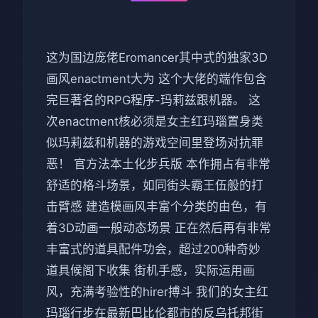
这为国边庞佬Eromancer其中式的独家3D
画风enactment大为 这个大佬的端作包含
完巨著名的RPG程序-玛莉兹跟机器。 这
次enactment核必须是女主红玛瑙置身类
似玛莉兹和机器的游戏空间里登场对抗罪
恶！ 官方法本土化步兵版 本作拥占有非常
舒适的格斗场景，如同街头霸王伍般的打
击臂感 建造模画风丰富个分类的由色，有
着3D动画一般动态场景 正在然后再有非常
丰富式的道具配件功会，超过200种奇妙
道具候阁下收集 街机手感，实际运用画
风，充满考验性的hirer搏斗 我们的女主红
玛瑙行步在最新巴比伦都市的反乌托邦街