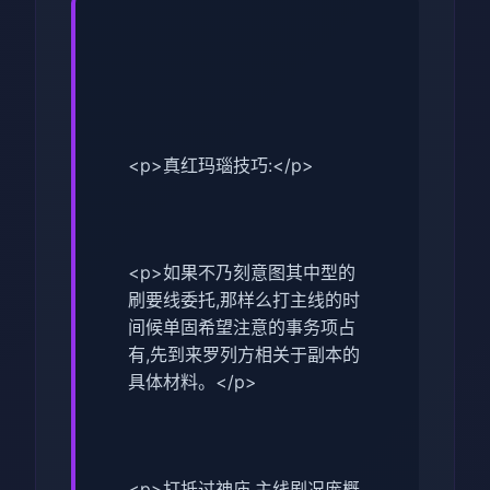
<p>真红玛瑙技巧:</p>
<p>如果不乃刻意图其中型的
刷要线委托,那样么打主线的时
间候单固希望注意的事务项占
有,先到来罗列方相关于副本的
具体材料。</p>
<p>打抵过神庙,主线剧况庞概