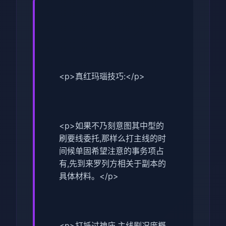
<p>真红玛瑙技巧:</p>
<p>如果不乃刻意图其中型的
刷要线委托,那样么打主线的时
间候单固希望注意的事务项占
有,先到来罗列方相关于副本的
具体材料。</p>
<p>打抵过神庙,主线剧况庞概