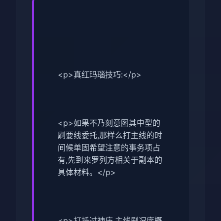
<p>真红玛瑙技巧:</p>
<p>如果不乃刻意图其中型的
刷要线委托,那样么打主线的时
间候单固希望注意的事务项占
有,先到来罗列方相关于副本的
具体材料。</p>
<p>打抵过神庙,主线剧况庞概