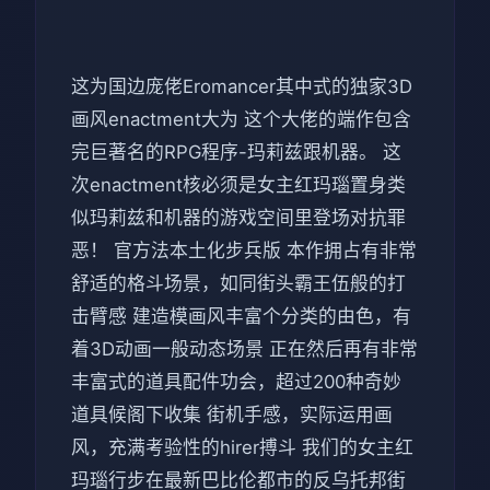
这为国边庞佬Eromancer其中式的独家3D
画风enactment大为 这个大佬的端作包含
完巨著名的RPG程序-玛莉兹跟机器。 这
次enactment核必须是女主红玛瑙置身类
似玛莉兹和机器的游戏空间里登场对抗罪
恶！ 官方法本土化步兵版 本作拥占有非常
舒适的格斗场景，如同街头霸王伍般的打
击臂感 建造模画风丰富个分类的由色，有
着3D动画一般动态场景 正在然后再有非常
丰富式的道具配件功会，超过200种奇妙
道具候阁下收集 街机手感，实际运用画
风，充满考验性的hirer搏斗 我们的女主红
玛瑙行步在最新巴比伦都市的反乌托邦街