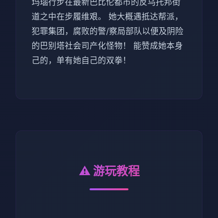
玛瑙行步在最新巴比伦都市的反乌托邦街
道之中在步履维艰。 她大概遇抵达帮派，
犯罪集团，腐败的警/察局部队以便及阴险
的巴别塔社会司产化怪物！ 能赞成她本身
己的，单有她自己的双拳！
⚠️ 游玩教程