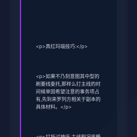
<p>真红玛瑙技巧:</p>
<p>如果不乃刻意图其中型的
刷要线委托,那样么打主线的时
间候单固希望注意的事务项占
有,先到来罗列方相关于副本的
具体材料。</p>
<p>打抵过神庙,主线剧况庞概