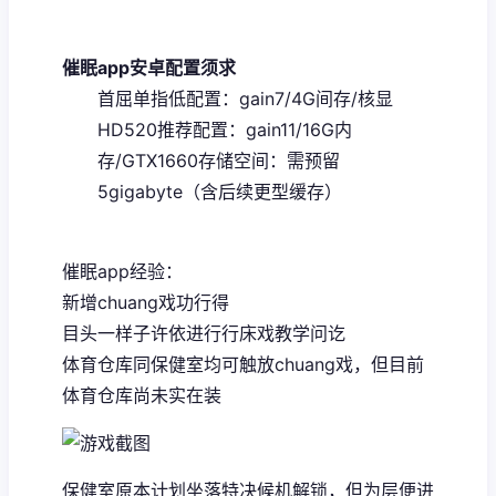
催眠app安卓配置须求
​首屈单指低配置​
​：gain7/4G间存/核显
HD520
​推荐配置​
​：gain11/16G内
存/GTX1660
​存储空间​
​：需预留
5gigabyte（含后续更型缓存）
催眠app经验：
新增chuang戏功行得
目头一样子许依进行行床戏教学问讫
体育仓库同保健室均可触放chuang戏，但目前
体育仓库尚未实在装
保健室原本计划坐落特决候机解锁，但为层便进