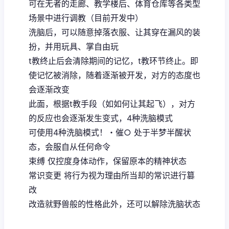
可在无者的走廊、教学楼后、体育仓库等各类型
场景中进行调教（目前开发中）
洗脑后，可以随意掉落衣服、让其穿在漏风的装
扮，并用玩具、掌自由玩
t教终止后会清除期间的记忆，t教环节终止。即
使记忆被消除，随着逐渐被开发，对方的态度也
会逐渐改变
此面，根据t教手段（如如何让其起飞），对方
的反应也会逐渐发生变式，4种洗脑模式
可使用4种洗脑模式！・催○ 处于半梦半醒状
态，会服自从任何命令
束缚 仅控度身体动作，保留原本的精神状态
常识变更 将行为视为理由所当却的常识进行篡
改
改造就野兽般的性格此外，还可以解除洗脑状态